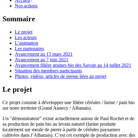
Accueil
/
Nos actions
Sommaire
Le projet
Les acteurs
L’animation
Les partenaires
Avancement au 15 mars 2021
Avancement au 7 juin 2021
Avancement filière graines bio des Savoie au 14 juillet 2021
Situation des membres participants
Photos, vidéos, articles de presse liées au projet
Le projet
Ce projet consiste à développer une filière céréales / farine / pain bio
sur notre territoire (Grand Annecy / Albanais).
Un "démonstrateur" existe actuellement autour de Paul Rochet et de
sa production de pain bio au levain naturel (farine produite
localement sur meule de pierre à partir de céréales paysannes
cultivées dans l’Albanais). C’est cet exemple de production avec des