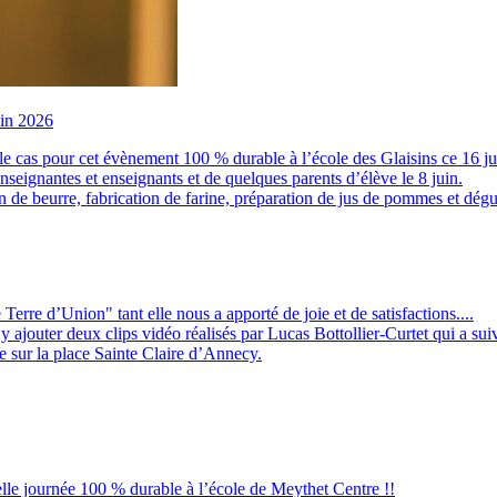
uin 2026
le cas pour cet évènement 100 % durable à l’école des Glaisins ce 16 j
eignantes et enseignants et de quelques parents d’élève le 8 juin.
ion de beurre, fabrication de farine, préparation de jus de pommes et dégu
Terre d’Union" tant elle nous a apporté de joie et de satisfactions....
y ajouter deux clips vidéo réalisés par Lucas Bottollier-Curtet qui a suivi
e sur la place Sainte Claire d’Annecy.
lle journée 100 % durable à l’école de Meythet Centre !!