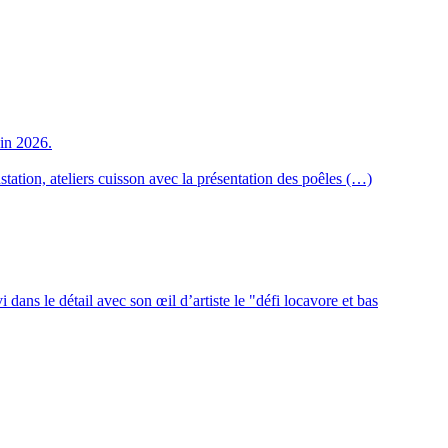
uin 2026.
station, ateliers cuisson avec la présentation des poêles (…)
 dans le détail avec son œil d’artiste le "défi locavore et bas