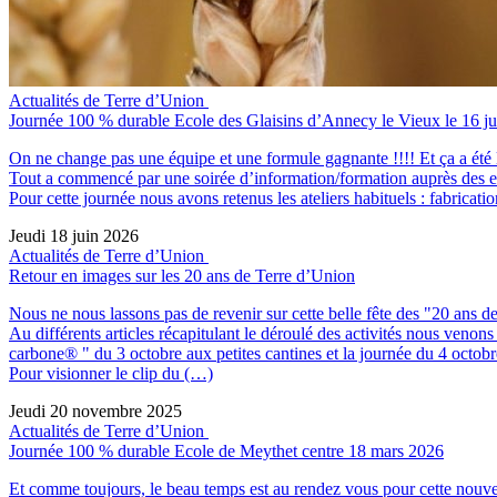
Actualités de Terre d’Union
Journée 100 % durable Ecole des Glaisins d’Annecy le Vieux le 16 j
On ne change pas une équipe et une formule gagnante !!!! Et ça a été 
Tout a commencé par une soirée d’information/formation auprès des ens
Pour cette journée nous avons retenus les ateliers habituels : fabricat
Jeudi 18 juin 2026
Actualités de Terre d’Union
Retour en images sur les 20 ans de Terre d’Union
Nous ne nous lassons pas de revenir sur cette belle fête des "20 ans de 
Au différents articles récapitulant le déroulé des activités nous venons 
carbone® " du 3 octobre aux petites cantines et la journée du 4 octobr
Pour visionner le clip du (…)
Jeudi 20 novembre 2025
Actualités de Terre d’Union
Journée 100 % durable Ecole de Meythet centre 18 mars 2026
Et comme toujours, le beau temps est au rendez vous pour cette nouve