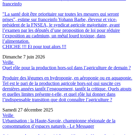
franceinfo
"La santé doit être prioritaire sur toutes les mesures qui seront
prises", estime sur franceinfo Yohann Barbe, éleveur et vice-
président de la FNSEA, le syndicat agricole majoritaire, avant
l’examen par les députés d’une proposition de loi pour réduire
l’exposition au cadmium, un métal lourd toxique, dans
l’alimentation.
CHICHE !!! Et pour tout alors !!!
Dimanche 7 juin 2026
Veille
Quel rôle pour la production hors-sol dans l’agriculture de demain ?
Produire des légumes en hydroponie, en aéroponie ou en aquaponie.
Tel est le pari de la production agricole hors-sol qui suscite ces
dernières années tantôt l’engouement, tantôt la critique. Quels atouts
et quelles limites présente-t-elle, et quel rôle lui donner dans
l’indispensable transition que doit connaître l’agriculture ?
Samedi 27 décembre 2025
Veille
Urbanisation : la Haute-Savoie, championne régionale de la
consommation d’espaces naturels - Le Messager