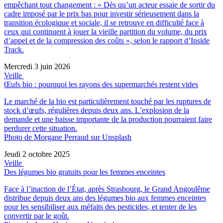
empêchant tout changement : « Dès qu’un acteur essaie de sortir du
cadre imposé par le prix bas pour investir sérieusement dans la
transition écologique et sociale, il se retrouve en difficulté face à
ceux qui continuent à jouer la vieille partition du volume, du prix
d’appel et de la compression des coûts », selon le rapport d’Inside
Track.
Mercredi 3 juin 2026
Veille
Œufs bio : pourquoi les rayons des supermarchés restent vides
Le marché de la bio est particulièrement touché par les ruptures de
stock d’œufs, régulières depuis deux ans. L’explosion de la
demande et une baisse importante de la production pourraient faire
perdurer cette situation.
Photo de Morgane Perraud sur Unsplash
Jeudi 2 octobre 2025
Veille
Des légumes bio gratuits pour les femmes enceintes
Face à l’inaction de l’État, après Strasbourg, le Grand Angoulême
distribue depuis deux ans des légumes bio aux femmes enceintes
pour les sensibiliser aux méfaits des pesticides, et tenter de les
convertir par le goût.