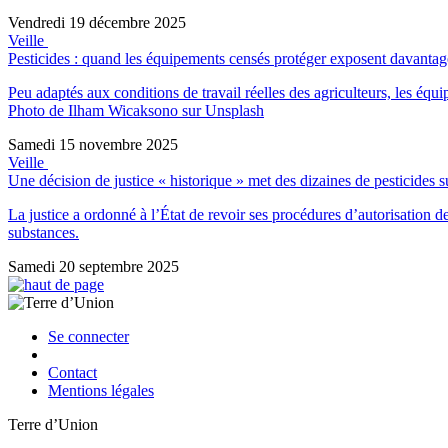
Vendredi 19 décembre 2025
Veille
Pesticides : quand les équipements censés protéger exposent davantag
Peu adaptés aux conditions de travail réelles des agriculteurs, les équ
Photo de Ilham Wicaksono sur Unsplash
Samedi 15 novembre 2025
Veille
Une décision de justice « historique » met des dizaines de pesticides sur
La justice a ordonné à l’État de revoir ses procédures d’autorisation d
substances.
Samedi 20 septembre 2025
Se connecter
Contact
Mentions légales
Terre d’Union