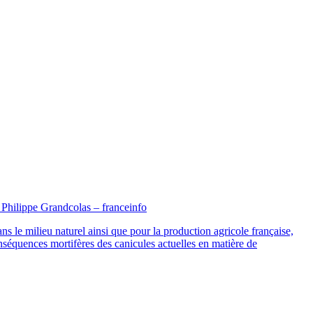
hilippe Grandcolas – franceinfo
le milieu naturel ainsi que pour la production agricole française,
nséquences mortifères des canicules actuelles en matière de