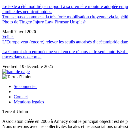
Le texte a été modifié par rapport à sa première mouture adoptée en juil
famille des néonicotinoïdes.
Tout se passe comme si la très forte mobilisation citoyenne via la pétit
Photo de Tingey Injury Law Firmsur Unsplash
Mardi 7 avril 2026
Veille
L’Europe veut (encore) relever les seuils autorisés d’acétamipride dans
La Commission européenne veut encore réhausser le seuil autorisé d’acé
traces dans nos corps.
Vendredi 19 décembre 2025
Se connecter
Contact
Mentions légales
Terre d’Union
Association créée en 2005 à Annecy dont le principal objectif est de pa
Nous œuvrons avec les collectivités locales et les associations professi