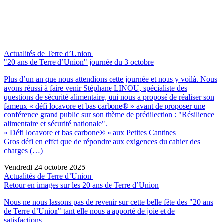
Actualités de Terre d’Union
"20 ans de Terre d’Union" journée du 3 octobre
Plus d’un an que nous attendions cette journée et nous y voilà. Nous
avons réussi à faire venir Stéphane LINOU, spécialiste des
questions de sécurité alimentaire, qui nous a proposé de réaliser son
fameux « défi locavore et bas carbone® » avant de proposer une
conférence grand public sur son thème de prédilection : "Résilience
alimentaire et sécurité nationale".
« Défi locavore et bas carbone® » aux Petites Cantines
Gros défi en effet que de répondre aux exigences du cahier des
charges (…)
Vendredi 24 octobre 2025
Actualités de Terre d’Union
Retour en images sur les 20 ans de Terre d’Union
Nous ne nous lassons pas de revenir sur cette belle fête des "20 ans
de Terre d’Union" tant elle nous a apporté de joie et de
satisfactions....