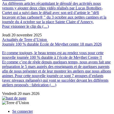
Au différents articles récapitulant le déroulé des activités nous
venons y ajouter deux clips vidéo réalisés par Lucas Bottollier-
Curtet qui a suivi dans le détail avec son œil d’artiste le "défi
locavore et bas carbone® " du 3 octobre aux petites cantines et la
journée du 4 octobre sur la place Sainte Claire d’Annecy.
Pour visionner le clip du (…)
Jeudi 20 novembre 2025
Actualités de Terre d’Union
Journée 100 % durable Ecole de Meythet centre 18 mars 2026
Et comme toujours, le beau temps est au rendez vous pour cette
nouvelle journée 100 % durable à l’école de Meythet Centre !!
Et comme c’est de règle depuis quelques temps, nous avons fait une
préparation le 5 mars auprès des enseignants et de quelques parents
afin de nous présenter et de leur montrer les ateliers que nous allions
animer. Pour cette nouvelle journée ce sont 7 groupes d’enfants
(avec niveaux mélangés) qui vont se succéder devant les différents
ateliers proposés : fabrication (…)
Vendredi 20 mars 2026
Se connecter