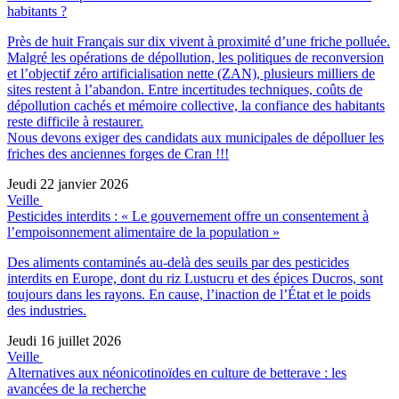
habitants ?
Près de huit Français sur dix vivent à proximité d’une friche polluée.
Malgré les opérations de dépollution, les politiques de reconversion
et l’objectif zéro artificialisation nette (ZAN), plusieurs milliers de
sites restent à l’abandon. Entre incertitudes techniques, coûts de
dépollution cachés et mémoire collective, la confiance des habitants
reste difficile à restaurer.
Nous devons exiger des candidats aux municipales de dépolluer les
friches des anciennes forges de Cran !!!
Jeudi 22 janvier 2026
Veille
Pesticides interdits : « Le gouvernement offre un consentement à
l’empoisonnement alimentaire de la population »
Des aliments contaminés au-delà des seuils par des pesticides
interdits en Europe, dont du riz Lustucru et des épices Ducros, sont
toujours dans les rayons. En cause, l’inaction de l’État et le poids
des industries.
Jeudi 16 juillet 2026
Veille
Alternatives aux néonicotinoïdes en culture de betterave : les
avancées de la recherche