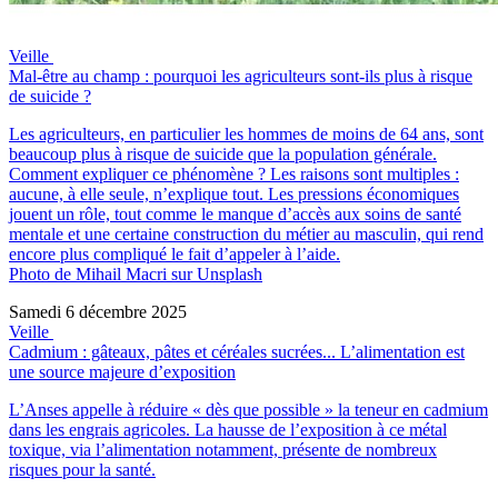
Veille
Mal-être au champ : pourquoi les agriculteurs sont-ils plus à risque
de suicide ?
Les agriculteurs, en particulier les hommes de moins de 64 ans, sont
beaucoup plus à risque de suicide que la population générale.
Comment expliquer ce phénomène ? Les raisons sont multiples :
aucune, à elle seule, n’explique tout. Les pressions économiques
jouent un rôle, tout comme le manque d’accès aux soins de santé
mentale et une certaine construction du métier au masculin, qui rend
encore plus compliqué le fait d’appeler à l’aide.
Photo de Mihail Macri sur Unsplash
Samedi 6 décembre 2025
Veille
Cadmium : gâteaux, pâtes et céréales sucrées... L’alimentation est
une source majeure d’exposition
L’Anses appelle à réduire « dès que possible » la teneur en cadmium
dans les engrais agricoles. La hausse de l’exposition à ce métal
toxique, via l’alimentation notamment, présente de nombreux
risques pour la santé.