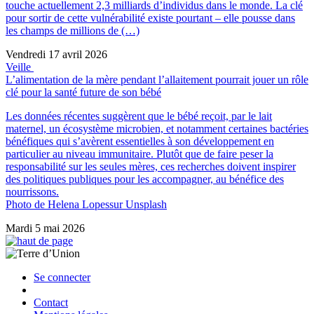
touche actuellement 2,3 milliards d’individus dans le monde. La clé
pour sortir de cette vulnérabilité existe pourtant – elle pousse dans
les champs de millions de (…)
Vendredi 17 avril 2026
Veille
L’alimentation de la mère pendant l’allaitement pourrait jouer un rôle
clé pour la santé future de son bébé
Les données récentes suggèrent que le bébé reçoit, par le lait
maternel, un écosystème microbien, et notamment certaines bactéries
bénéfiques qui s’avèrent essentielles à son développement en
particulier au niveau immunitaire. Plutôt que de faire peser la
responsabilité sur les seules mères, ces recherches doivent inspirer
des politiques publiques pour les accompagner, au bénéfice des
nourrissons.
Photo de Helena Lopessur Unsplash
Mardi 5 mai 2026
Se connecter
Contact