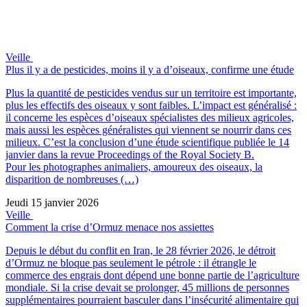
Veille
Plus il y a de pesticides, moins il y a d’oiseaux, confirme une étude
Plus la quantité de pesticides vendus sur un territoire est importante,
plus les effectifs des oiseaux y sont faibles. L’impact est généralisé :
il concerne les espèces d’oiseaux spécialistes des milieux agricoles,
mais aussi les espèces généralistes qui viennent se nourrir dans ces
milieux. C’est la conclusion d’une étude scientifique publiée le 14
janvier dans la revue Proceedings of the Royal Society B.
Pour les photographes animaliers, amoureux des oiseaux, la
disparition de nombreuses (…)
Jeudi 15 janvier 2026
Veille
Comment la crise d’Ormuz menace nos assiettes
Depuis le début du conflit en Iran, le 28 février 2026, le détroit
d’Ormuz ne bloque pas seulement le pétrole : il étrangle le
commerce des engrais dont dépend une bonne partie de l’agriculture
mondiale. Si la crise devait se prolonger, 45 millions de personnes
supplémentaires pourraient basculer dans l’insécurité alimentaire qui