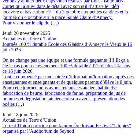
venons y ajouter deux clips vidéo réalisés par Lucas Bottollier-
Curtet qui a suivi dans le détail avec son œil d’artiste le "défi
locavore et bas carbone® " du 3 octobre aux petites cantines et la
journée du 4 octobre sur la place Sainte Claire d’Annecy.
Pour visionner le clip du (…)
Jeudi 20 novembre 2025
Actualités de Terre d’Union
Journée 100 % durable Ecole des Glaisins d’Annecy le Vieux le 16
juin 2026
On ne change pas une équipe et une formule gagnante !!!! Et ça a
été le cas pour cet évènement 100 % durable à l’école des Glaisins
ce 16 juin 2026.
Tout a commencé par une soirée d’information/formation auprès des
enseignantes et enseignants et de quelques parents d’élève le 8 juin.
Pour cette journée nous avons retenus les ateliers habituels :
fabrication de beurre, fabrication de farine, préparation de jus de
pommes et dégustation, ateliers cuisson avec la présentation des
poêles (…)
Jeudi 18 juin 2026
Actualités de Terre d’Union
Terre d’Union participe pour la première fois au Festival "Utopies"
organisé par l’Auditorium de Seynod