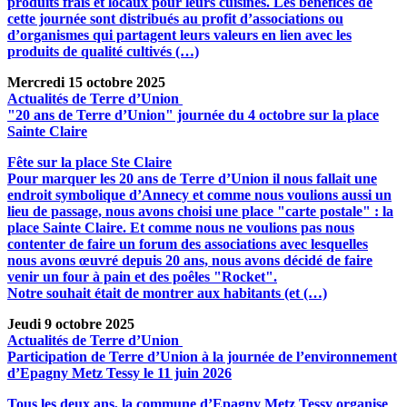
produits frais et locaux pour leurs cuisines. Les bénéfices de
cette journée sont distribués au profit d’associations ou
d’organismes qui partagent leurs valeurs en lien avec les
produits de qualité cultivés (…)
Mercredi 15 octobre 2025
Actualités de Terre d’Union
"20 ans de Terre d’Union" journée du 4 octobre sur la place
Sainte Claire
Fête sur la place Ste Claire
Pour marquer les 20 ans de Terre d’Union il nous fallait une
endroit symbolique d’Annecy et comme nous voulions aussi un
lieu de passage, nous avons choisi une place "carte postale" : la
place Sainte Claire. Et comme nous ne voulions pas nous
contenter de faire un forum des associations avec lesquelles
nous avons œuvré depuis 20 ans, nous avons décidé de faire
venir un four à pain et des poêles "Rocket".
Notre souhait était de montrer aux habitants (et (…)
Jeudi 9 octobre 2025
Actualités de Terre d’Union
Participation de Terre d’Union à la journée de l’environnement
d’Epagny Metz Tessy le 11 juin 2026
Tous les deux ans, la commune d’Epagny Metz Tessy organise