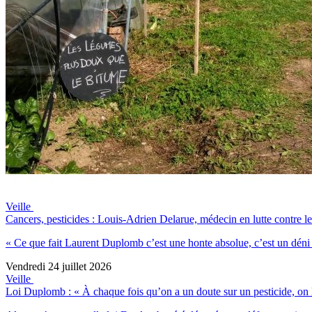
Veille
Cancers, pesticides : Louis-Adrien Delarue, médecin en lutte contre le
« Ce que fait Laurent Duplomb c’est une honte absolue, c’est un déni
Vendredi 24 juillet 2026
Veille
Loi Duplomb : « À chaque fois qu’on a un doute sur un pesticide, on