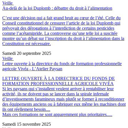
Veille
Au-delà de la loi Duplomb : débattre du droit à l’alimentation
C’est une décision qui a fait grand bruit au cœur de l’été. Celle du
Conseil constitutionnel de censurer l’article de la loi Duplomb qui
prévoyait des dérogations à l’interdiction de certains pesticides
comme l’acétamipride. La controverse qu’une telle loi a suscitée
montre qu’un débat sur l’inscription du droit à l’alimentation dans la
Constitution est nécessaire.
Samedi 20 septembre 2025
Veille
Lettre ouverte à la directrice du fonds de formation professionnelle
agricole Vivéa - L’Atelier Paysan
LETTRE OUVERTE À LA DIRECTRICE DU FONDS DE
FORMATION PROFESSIONNELLE AGRICOLE VIVÉA
Si les paysans qui s’installent veulent arriver à rentabiliser leur
activité, ils ne doivent pas se lancer dans la spirale infernale
d’investissements faramineux mais plutôt se former à reconditionner
des équipements anciens ou à fabriquer eux même les machines dont
ils ont réellement besoin....
Mais ces formations ne sont apparemment plus prioritaires.....
Samedi 15 novembre 2025