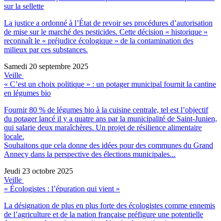
sur la sellette
La justice a ordonné à l’État de revoir ses procédures d’autorisation
de mise sur le marché des pesticides. Cette décision « historique »
reconnaît le « préjudice écologique » de la contamination des
milieux par ces substances.
Samedi 20 septembre 2025
Veille
« C’est un choix politique » : un potager municipal fournit la cantine
en légumes bio
Fournir 80 % de légumes bio à la cuisine centrale, tel est l’objectif
du potager lancé il y a quatre ans par la municipalité de Saint-Junien,
qui salarie deux maraîchères. Un projet de résilience alimentaire
locale.
Souhaitons que cela donne des idées pour des communes du Grand
Annecy dans la perspective des élections municipales...
Jeudi 23 octobre 2025
Veille
« Écologistes : l’épuration qui vient »
La désignation de plus en plus forte des écologistes comme ennemis
de l’agriculture et de la nation française préfigure une potentielle