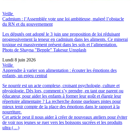
Veille
Cadmium : l’Assemblée vote une loi ambitieuse, malgré l’obstacle
du RN et du gouvernement
Les députés ont adopté le 3 juin une proposition de loi réduisant
progressivement la teneur en cadmium dans les aliments. Ce minerai
toxique est massivement présent dans les sols et l’alimentation.
Photo de Shayna "Bepple" Takesur Unsplash
Lundi 8 juin 2026
Veille
Apprendre à varier son alimentation : écouter les émotions des
enfants, un enjeu central
Se nourrir est un acte complexe, croisant psychologie, culture et
physiologie. Dès lors, comment s’y prendre, en tant que parent ou
éducateur, pour aider les enfants à former leur goût et élargir leur
répertoire alimentaire ? La recherche donne quelques pistes pour
mieux tenir compte de la place des émotions dans le rapport à la
nourriture.
Cet article peut il nous aider à créer de nouveaux ateliers pour éviter
de voir nos jeunes se ruer vers les boissons sucrées et les produits
ultra (…)