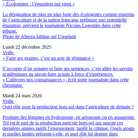
« Écologistes : l’épuration qui vient »
La désignation de plus en plus forte des écologistes comme ennemis
de l’agriculture et de la nation française préfigure une potentielle
épuration, prévient le journaliste Nicolas Legendre dans cette
tribune.
Photo de Alireza Jalilian sur Unsplash
Lundi 22 décembre 2025
Veille
« Faire ses graines, c’est un acte de résistance »
S’occuper d’un potager et faire ses semences, c’est allier les savoirs
académiques au savoir-faire acquis à force d’expériences.
« Cultivons nos connaissances », écrit notre journaliste dans cette
chronique.
Mardi 24 mars 2026
Veille
Quel rôle pour la production hors-sol dans l’agriculture de demain ?
Produire des légumes en hydroponie, en aéroponie ou en aquaponie.
Tel est le pari de la production agricole hors-sol qui suscite ces
dernières années tantôt l’engouement, tantôt la critique. Quels atouts
et quelles limites présente-t-elle, et quel rôle lui donner dans