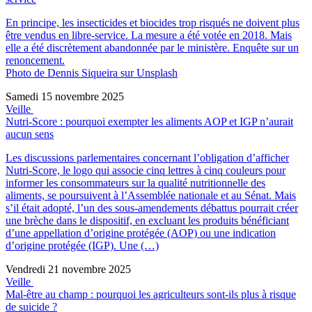
En principe, les insecticides et biocides trop risqués ne doivent plus
être vendus en libre-service. La mesure a été votée en 2018. Mais
elle a été discrètement abandonnée par le ministère. Enquête sur un
renoncement.
Photo de Dennis Siqueira sur Unsplash
Samedi 15 novembre 2025
Veille
Nutri-Score : pourquoi exempter les aliments AOP et IGP n’aurait
aucun sens
Les discussions parlementaires concernant l’obligation d’afficher
Nutri-Score, le logo qui associe cinq lettres à cinq couleurs pour
informer les consommateurs sur la qualité nutritionnelle des
aliments, se poursuivent à l’Assemblée nationale et au Sénat. Mais
s’il était adopté, l’un des sous-amendements débattus pourrait créer
une brèche dans le dispositif, en excluant les produits bénéficiant
d’une appellation d’origine protégée (AOP) ou une indication
d’origine protégée (IGP). Une (…)
Vendredi 21 novembre 2025
Veille
Mal-être au champ : pourquoi les agriculteurs sont-ils plus à risque
de suicide ?