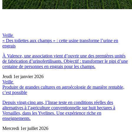
Veille
« Des toilettes aux champs » : cette usine transforme l’urine en
engrais
À Valence, une association vient d’ouvrir une des premières unités
de fabrication d’urinofertilisants. Objectif : transformer le pipi d’une
centaine de personnes en engrais pour les champs.
Jeudi 1er janvier 2026
Veille
Produire de grandes cultures en agroécologie de manière rentable,
c’est possible
Depuis vingt-cinq ans, l’Inrae teste en conditions réelles des
alternatives à l’agriculture conventionnelle sur huit hectares à
Versailles, dans les Yvelines. Une expérience riche en
enseignements.
Mercredi 1er juillet 2026