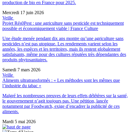
production de bio en France pour 2025.
Mercredi 17 juin 2026
Veille
Projet Rés0Pest : une agriculture sans pesticide est techniquement
possible et économiquement viable | France Culture
Une étude menée pendant dix ans montre qu’une agriculture sans
pesticides n’est pas utopique. Les rendements varient selon les
années, les espèces et les territoires, mais ils restent globalement
satisfaisants, même pour des cultures réputées très dépendantes des
produits phytosanitaires.
Samedi 7 mars 2026
Veille
Aliments ultratransformés : « Les méthodes sont les mêmes que
l’industrie du tabac »
Malgré les nombreuses preuves de leurs effets délétères sur la santé,
le gouvernement n’agit toujours pas. Une pétition, lancée
notamment par Foodwatch, exige d’encadrer la publicité de ces
aliments.
Mardi 5 mai 2026