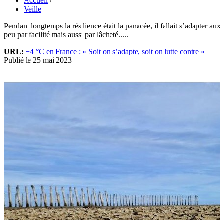
Accueil
/
Veille
Pendant longtemps la résilience était la panacée, il fallait s’adapter a
peu par facilité mais aussi par lâcheté.....
URL:
+4 °C en France : « Soit on s’adapte, soit on lutte contre »
Publié le 25 mai 2023